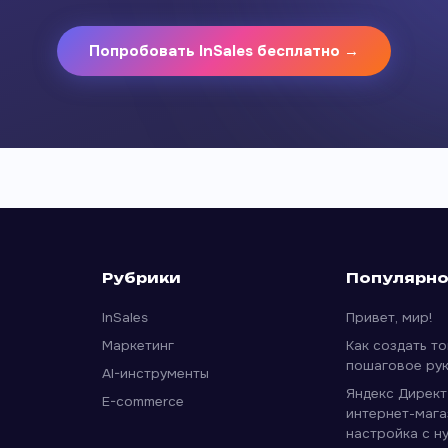
Попробовать InSales бесплатно →
Рубрики
Популярн
InSales
Привет, мир!
Маркетинг
Как создать тов
пошаговое ру
AI-инструменты
Яндекс Директ
E-commerce
интернет-мага
настройка с н