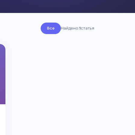
Все
Найдено:
1
статья