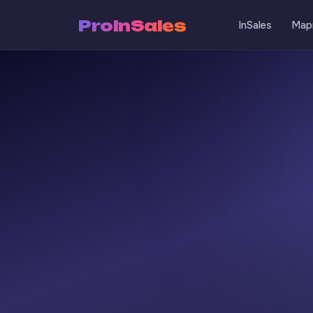
ProInSales
InSales
Мар
Перейти
к
содержимому