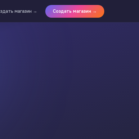
здать магазин →
Создать магазин →